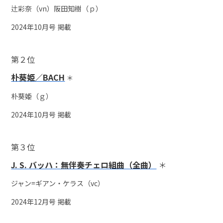
辻彩奈（vn）阪田知樹（ｐ）
2024年10月号 掲載
第２位
朴葵姫／BACH
＊
朴葵姫（ｇ）
2024年10月号 掲載
第３位
J. S. バッハ：無伴奏チェロ組曲（全曲）
＊
ジャン=ギアン・ケラス（vc）
2024年12月号 掲載