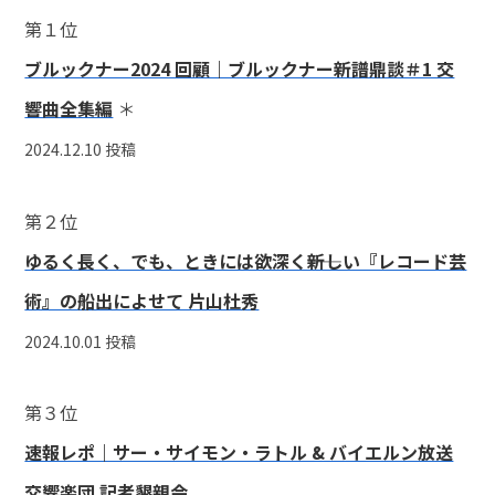
第１位
ブルックナー2024 回顧｜ブルックナー新譜鼎談＃1 交
響曲全集編
＊
2024.12.10 投稿
第２位
ゆるく長く、でも、ときには欲深く――新しい『レコード芸
術』の船出によせて 片山杜秀
2024.10.01 投稿
第３位
速報レポ｜サー・サイモン・ラトル & バイエルン放送
交響楽団 記者懇親会