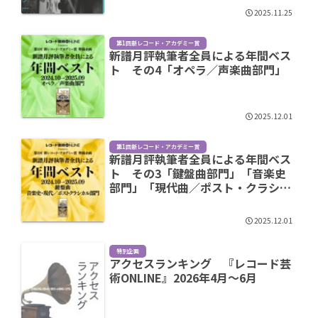
2025.11.25
第1回新レコード・アカデミー賞
新譜月評執筆者全員による年間ベス
ト その4「オペラ／声楽曲部門」
2025.12.01
第1回新レコード・アカデミー賞
新譜月評執筆者全員による年間ベス
ト その3「鍵盤曲部門」「音楽史
部門」「現代曲／ポスト・クラシカ
ル部門」
2025.12.01
特別企画
アクセスランキング 『レコード芸
術ONLINE』2026年4月～6月