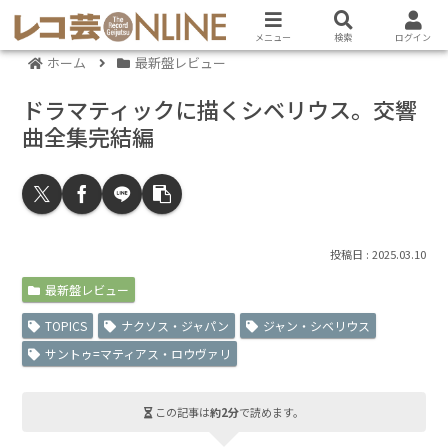
メニュー
検索
ログイン
ホーム
最新盤レビュー
ドラマティックに描くシベリウス。交響
曲全集完結編
2025.03.10
最新盤レビュー
TOPICS
ナクソス・ジャパン
ジャン・シベリウス
サントゥ=マティアス・ロウヴァリ
この記事は
約2分
で読めます。