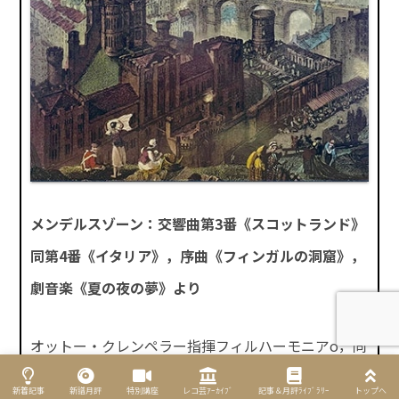
メンデルスゾーン：交響曲第3番《スコットランド》
同第4番《イタリア》，序曲《フィンガルの洞窟》，
劇音楽《夏の夜の夢》より
オットー・クレンペラー指揮フィルハーモニアo，同
cho，ヘザー・ハーパー（S）ジャネット・ベイカー
新着記事
新譜月評
特別講座
レコ芸ｱｰｶｲﾌﾞ
記事＆月評ﾗｲﾌﾞﾗﾘｰ
トップへ