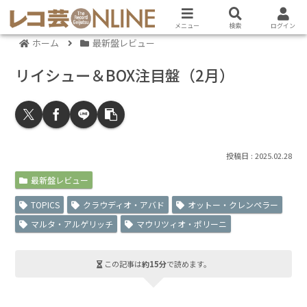
メニュー
検索
ログイン
ホーム
最新盤レビュー
リイシュー＆BOX注目盤（2月）
2025.02.28
最新盤レビュー
TOPICS
クラウディオ・アバド
オットー・クレンペラー
マルタ・アルゲリッチ
マウリツィオ・ポリーニ
この記事は
約15分
で読めます。