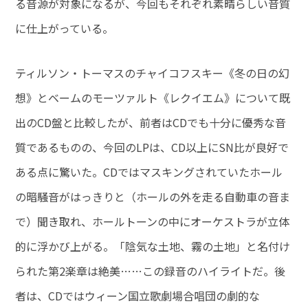
る音源が対象になるが、今回もそれぞれ素晴らしい音質
に仕上がっている。
ティルソン・トーマスのチャイコフスキー《冬の日の幻
想》とベームのモーツァルト《レクイエム》について既
出のCD盤と比較したが、前者はCDでも十分に優秀な音
質であるものの、今回のLPは、CD以上にSN比が良好で
ある点に驚いた。CDではマスキングされていたホール
の暗騒音がはっきりと（ホールの外を走る自動車の音ま
で）聞き取れ、ホールトーンの中にオーケストラが立体
的に浮かび上がる。「陰気な土地、霧の土地」と名付け
られた第2楽章は絶美……この録音のハイライトだ。後
者は、CDではウィーン国立歌劇場合唱団の劇的な