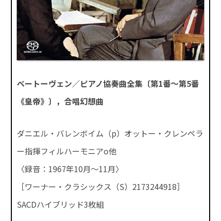
ベートーヴェン／ピアノ協奏曲全集〔第1番～第5番
《皇帝》〕，合唱幻想曲
ダニエル・バレンボイム（p）オットー・クレンペラ
ー指揮フィルハーモニアo他
〈録音：1967年10月～11月〉
［ワーナー・クラシックス（S）2173244918］
SACDハイブリッド3枚組