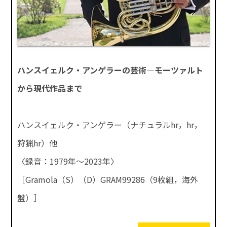
ハンスイェルク・アンゲラーの芸術―モーツァルト
から現代作品まで
ハンスイェルク・アンゲラー（ナチュラルhr，hr，
狩猟hr）他
〈録音：1979年～2023年〉
［Gramola（S）（D）GRAM99286（9枚組，海外
盤）］