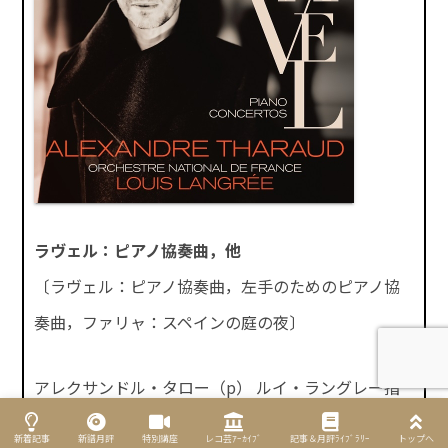
ラヴェル：ピアノ協奏曲，他
〔ラヴェル：ピアノ協奏曲，左手のためのピアノ協
奏曲，ファリャ：スペインの庭の夜〕
アレクサンドル・タロー（p） ルイ・ラングレー指
揮フランス国立o.
新着記事
新譜月評
特別講座
レコ芸ｱｰｶｲﾌﾞ
記事＆月評ﾗｲﾌﾞﾗﾘｰ
トップへ