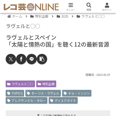
メニュー
検索
ログイン
ホーム
特別企画
2025
ラヴェルと○○
ラヴェルと○○
ラヴェルとスペイン
「太陽と情熱の国」を聴く12の最新音源
2025.03.07
ラヴェルと○○
特別企画
TOPICS
モーリス・ラヴェル
チョ・ソンジン
アレクサンドル・タロー
ディスクガイド
この記事は
約9分
で読めます。