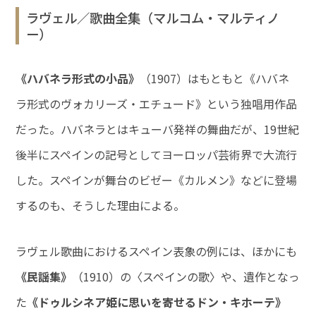
ラヴェル／歌曲全集（マルコム・マルティノ
ー）
《ハバネラ形式の小品》
（1907）はもともと《ハバネ
ラ形式のヴォカリーズ・エチュード》という独唱用作品
だった。ハバネラとはキューバ発祥の舞曲だが、19世紀
後半にスペインの記号としてヨーロッパ芸術界で大流行
した。スペインが舞台のビゼー《カルメン》などに登場
するのも、そうした理由による。
ラヴェル歌曲におけるスペイン表象の例には、ほかにも
《民謡集》
（1910）の〈スペインの歌〉や、遺作となっ
た
《ドゥルシネア姫に思いを寄せるドン・キホーテ》