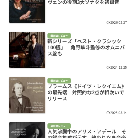
ヴェンの後期3大ソナタを初録音
2026.02.27
最新盤レビュー
新シリーズ「ベスト・クラシック
100極」 角野隼斗監修のオムニバ
ス盤も
2024.12.25
最新盤レビュー
ブラームス《ドイツ・レクイエム》
の最先端 対照的な2点が相次いで
リリース
2025.05.14
最新盤レビュー
人気沸騰中のアリス・アデール そ
の録音集成が示す、終わりなき音楽