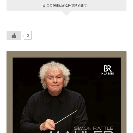
この記事は
約2分
で読めます。
0