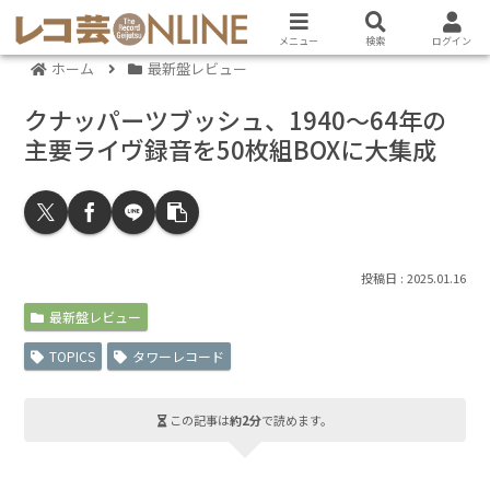
メニュー
検索
ログイン
ホーム
最新盤レビュー
クナッパーツブッシュ、1940～64年の
主要ライヴ録音を50枚組BOXに大集成
2025.01.16
最新盤レビュー
TOPICS
タワーレコード
この記事は
約2分
で読めます。