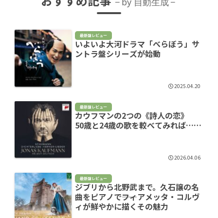
おすすめ記事
by 自動生成
最新盤レビュー
いよいよ大河ドラマ「べらぼう」サ
ントラ盤シリーズが始動
2025.04.20
最新盤レビュー
カウフマンの2つの《詩人の恋》
50歳と24歳の歌を較べてみれば……
2026.04.06
最新盤レビュー
ジブリから北野武まで。久石譲の名
曲をピアノで――フィアメッタ・コルヴ
ィが鮮やかに描くその魅力