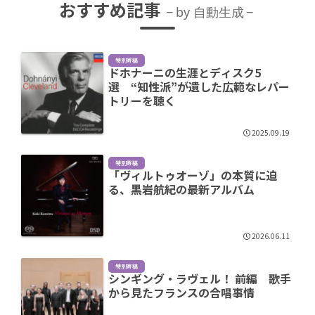
おすすめ記事
by 自動生成
特別寄稿
ドホナーニの生涯とディスク5
選 “知性派”が遺した広範なレパー
トリーを聴く
2025.09.19
特別寄稿
「ヴィルトゥオーゾ」の本質に迫
る、黒岩航紀の最新アルバム
2026.06.11
特別寄稿
シンギング・ラヴェル！ 前編 歌手
から見たフランスの合唱事情