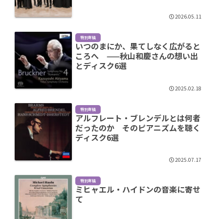
2026.05.11
特別寄稿
いつのまにか、果てしなく広がると
ころへ ——秋山和慶さんの想い出
とディスク6選
2025.02.18
特別寄稿
アルフレート・ブレンデルとは何者
だったのか そのピアニズムを聴く
ディスク6選
2025.07.17
特別寄稿
ミヒャエル・ハイドンの音楽に寄せ
て