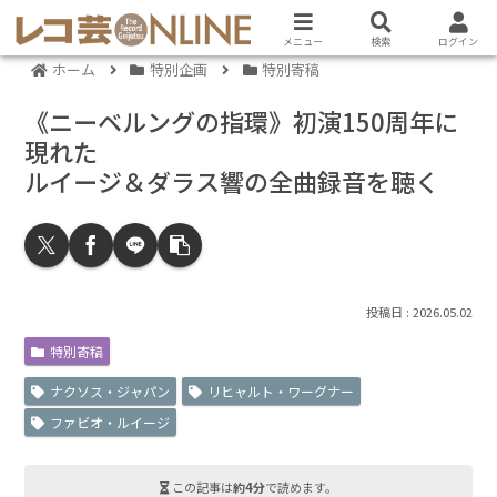
メニュー
検索
ログイン
ホーム
特別企画
特別寄稿
《ニーベルングの指環》初演150周年に
現れた
ルイージ＆ダラス響の全曲録音を聴く
2026.05.02
特別寄稿
ナクソス・ジャパン
リヒャルト・ワーグナー
ファビオ・ルイージ
この記事は
約4分
で読めます。