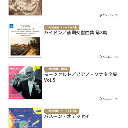
2025.02.15
［新譜月評］オーケストラ曲
ハイドン／後期交響曲集 第3集
2024.09.18
［新譜月評］鍵盤曲
モーツァルト／ピアノ・ソナタ全集
Vol.5
2025.08.15
［新譜月評］オーケストラ曲
バスーン・オデッセイ