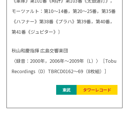
《軍隊》第101番《時計》第103番《太鼓連打》，
モーツァルト：第10～14番，第20～25番，第35番
《ハフナー》第38番《プラハ》第39番，第40番，
第41番《ジュピター》〕
秋山和慶指揮 広島交響楽団
〈録音：2000年，2006年～2009年（L）〉［Tobu
Recordings（D）TBRCD0162～69（8枚組）］
東武
タワーレコード