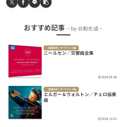
おすすめ記事
by 自動生成
［新譜月評］オーケストラ曲
ニールセン／交響曲全集
2024.09.18
［新譜月評］オーケストラ曲
エルガー＆ウォルトン／チェロ協奏
曲
2024.12.01