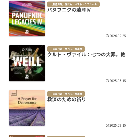
［新譜月評］現代曲／ポスト・クラシカル
パヌフニクの遺産Ⅳ
2026.02.25
［新譜月評］オペラ／声楽曲
クルト・ヴァイル：七つの大罪，他
2025.03.15
［新譜月評］オペラ／声楽曲
救済のための祈り
2025.09.15