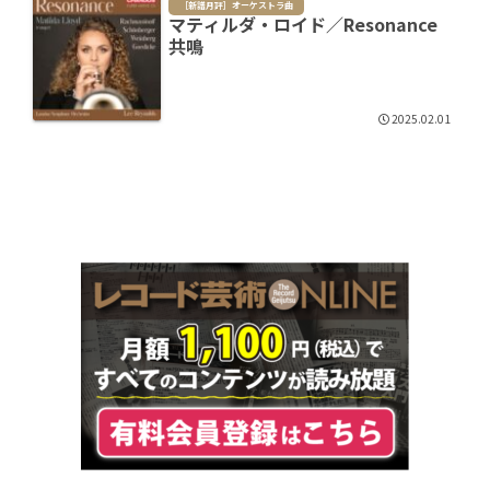
［新譜月評］オーケストラ曲
マティルダ・ロイド／Resonance
共鳴
2025.02.01