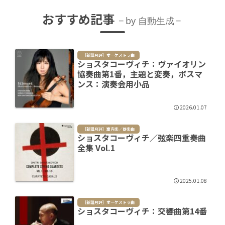
おすすめ記事
by 自動生成
［新譜月評］オーケストラ曲
ショスタコーヴィチ：ヴァイオリン
協奏曲第1番，主題と変奏，ボスマ
ンス：演奏会用小品
2026.01.07
［新譜月評］室内楽／器楽曲
ショスタコーヴィチ／弦楽四重奏曲
全集 Vol.1
2025.01.08
［新譜月評］オーケストラ曲
ショスタコーヴィチ：交響曲第14番