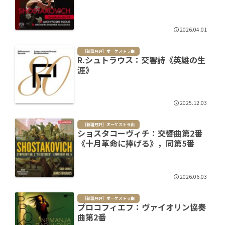
2026.04.01
［新譜月評］オーケストラ曲
R.シュトラウス：交響詩《英雄の生
涯》
2025.12.03
［新譜月評］オーケストラ曲
ショスタコーヴィチ：交響曲第2番
《十月革命に捧げる》，同第5番
2026.06.03
［新譜月評］オーケストラ曲
プロコフィエフ：ヴァイオリン協奏
曲第2番