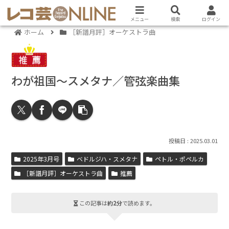
メニュー
検索
ログイン
ホーム
［新譜月評］オーケストラ曲
わが祖国～スメタナ／管弦楽曲集
2025.03.01
2025年3月号
ベドルジハ・スメタナ
ペトル・ポペルカ
［新譜月評］オーケストラ曲
推薦
この記事は
約2分
で読めます。