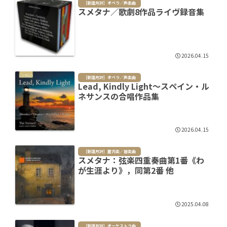
［新譜月評］オペラ／声楽曲
スメタナ／歌劇8作品ライヴ録音集
2026.04.15
［新譜月評］オペラ／声楽曲
Lead, Kindly Light～スペイン・ル
ネサンスの合唱作品集
2026.04.15
［新譜月評］室内楽／器楽曲
スメタナ：弦楽四重奏曲第1番《わ
が生涯より》，同第2番 他
2025.04.08
［新譜月評］オーケストラ曲