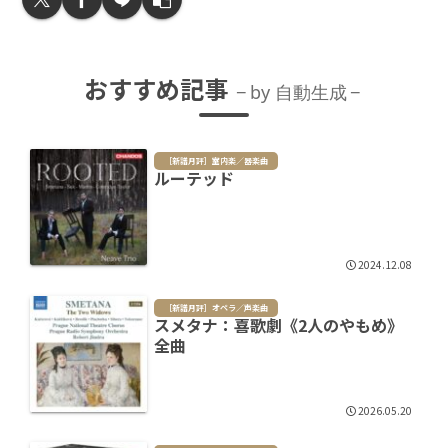
おすすめ記事
by 自動生成
［新譜月評］室内楽／器楽曲
ルーテッド
2024.12.08
［新譜月評］オペラ／声楽曲
スメタナ：喜歌劇《2人のやもめ》
全曲
2026.05.20