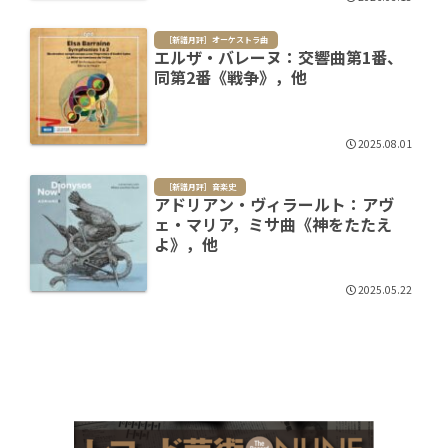
［新譜月評］オーケストラ曲
エルザ・バレーヌ：交響曲第1番、
同第2番《戦争》，他
2025.08.01
［新譜月評］音楽史
アドリアン・ヴィラールト：アヴ
ェ・マリア，ミサ曲《神をたたえ
よ》，他
2025.05.22