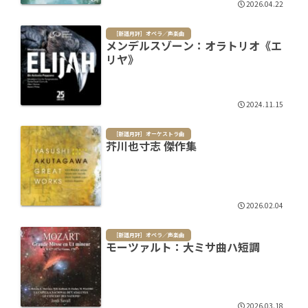
2026.04.22
［新譜月評］オペラ／声楽曲
メンデルスゾーン：オラトリオ《エ
リヤ》
2024.11.15
［新譜月評］オーケストラ曲
芥川也寸志 傑作集
2026.02.04
［新譜月評］オペラ／声楽曲
モーツァルト：大ミサ曲ハ短調
2026.03.18