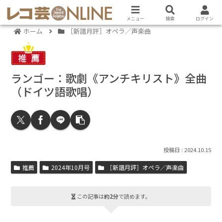
メニュー
検索
ログイン
ホーム
［新譜月評］オペラ／声楽曲
ランゴー：歌劇《アンチキリスト》全曲
（ドイツ語歌唱）
2024.10.15
推薦
2024年10月号
［新譜月評］オペラ／声楽曲
この記事は
約2分
で読めます。