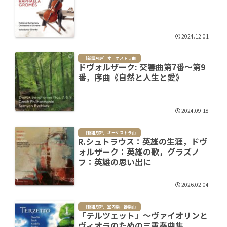
2024.12.01
［新譜月評］オーケストラ曲
ドヴォルザーク: 交響曲第7番～第9
番，序曲《自然と人生と愛》
2024.09.18
［新譜月評］オーケストラ曲
R.シュトラウス：英雄の生涯，ドヴ
ォルザーク：英雄の歌，グラズノ
フ：英雄の思い出に
2026.02.04
［新譜月評］室内楽／器楽曲
「テルツェット」～ヴァイオリンと
ヴィオラのための三重奏曲集