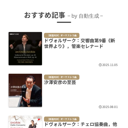
おすすめ記事
by 自動生成
［新譜月評］オーケストラ曲
ドヴォルザーク：交響曲第9番《新
世界より》，管楽セレナード
2025.11.05
［新譜月評］オーケストラ曲
汐澤安彦の至芸
2025.08.01
［新譜月評］オーケストラ曲
ドヴォルザーク：チェロ協奏曲，他