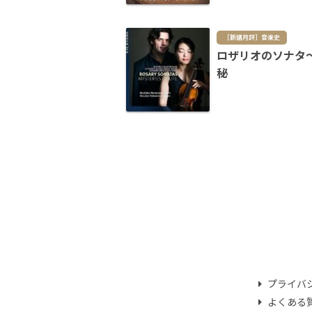
［新譜月評］音楽史
ロザリオのソナタ
秘
プライバ
よくある質