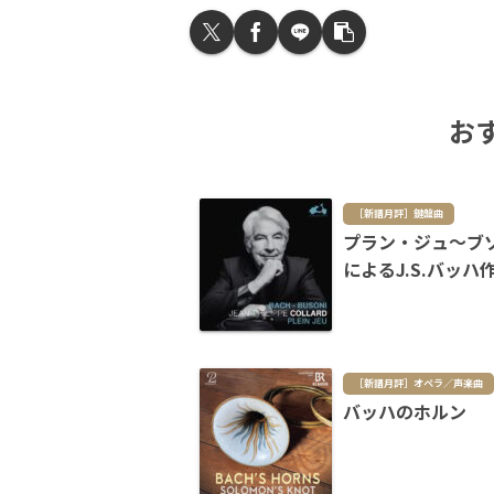
お
［新譜月評］鍵盤曲
プラン・ジュ～ブ
によるJ.S.バッハ
［新譜月評］オペラ／声楽曲
バッハのホルン