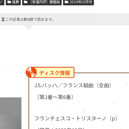
ノ
推薦
［新譜月評］鍵盤曲
2024年10月号
この記事は
約2分
で読めます。
ディスク情報
J.S.バッハ／フランス組曲（全曲）
〔第1番～第6番〕
フランチェスコ・トリスターノ（p）