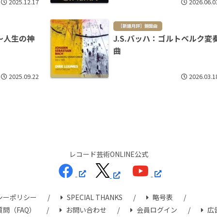
2025.12.17
2026.06.0
［新譜月評］鍵盤曲
～人生の神
J.S.バッハ：ゴルトベルク変
曲
2025.09.22
2026.03.1
レコード芸術ONLINE公式
シーポリシー
SPECIAL THANKS
略号表
問（FAQ）
お問い合わせ
会員ログイン
広