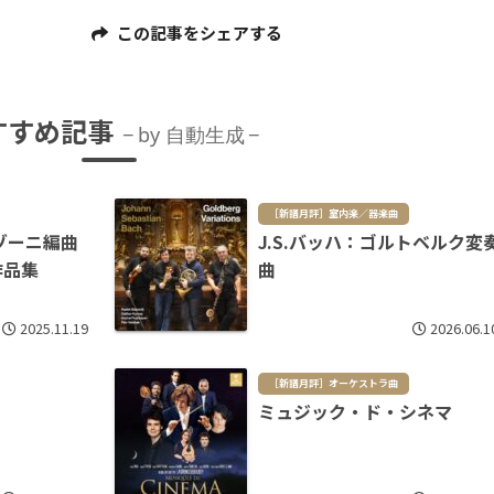
この記事をシェアする
すすめ記事
by 自動生成
［新譜月評］室内楽／器楽曲
ゾーニ編曲
J.S.バッハ：ゴルトベルク変
作品集
曲
2025.11.19
2026.06.1
［新譜月評］オーケストラ曲
ミュジック・ド・シネマ