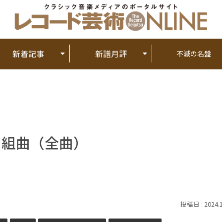
新着記事
新譜月評
不滅の名盤
ンス組曲（全曲）
2024.