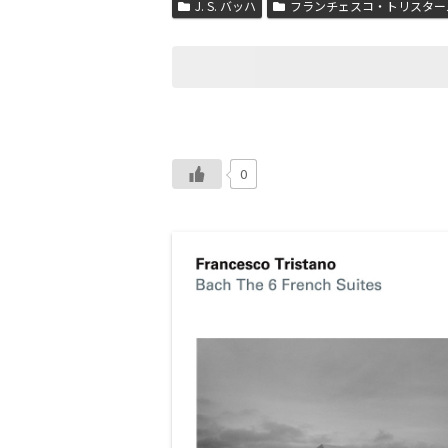
J. S. バッハ
フランチェスコ・トリスター
0