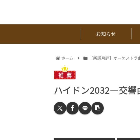
お知らせ
ホーム
［新譜月評］オーケストラ
ハイドン2032―交