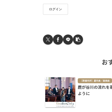
ログイン
お
［新譜月評］室内楽／器楽曲
鹿が谷川の流れを
ように