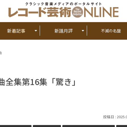
新着記事
新譜月評
不滅の名盤
曲
響曲全集第16集「驚き」
2025.