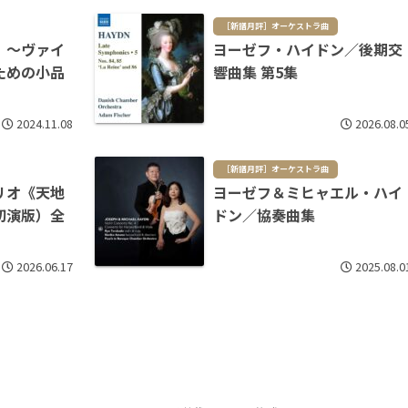
［新譜月評］オーケストラ曲
）～ヴァイ
ヨーゼフ・ハイドン／後期交
ための小品
響曲集 第5集
2024.11.08
2026.08.0
［新譜月評］オーケストラ曲
リオ《天地
ヨーゼフ＆ミヒャエル・ハイ
初演版）全
ドン／協奏曲集
2026.06.17
2025.08.0