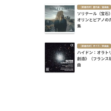
［新譜月評］室内楽／器楽曲
ソリテール（宝石
オリンとピアノの
集
［新譜月評］オペラ／声楽曲
ハイドン：オラト
創造》（フランス
曲