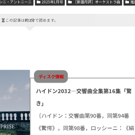
ンニ・アントニーニ
2025年1月号
［新譜月評］オーケストラ曲
推
この記事は
約2分
で読めます。
ディスク情報
ハイドン2032―交響曲全集第16集「驚
き」
〔ハイドン：交響曲第90番，同第94番
《驚愕》，同第98番，ロッシーニ：《絹