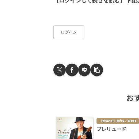
【ログインして続きを読む】下記
ログイン
お
［新譜月評］室内楽／器楽曲
プレリュード