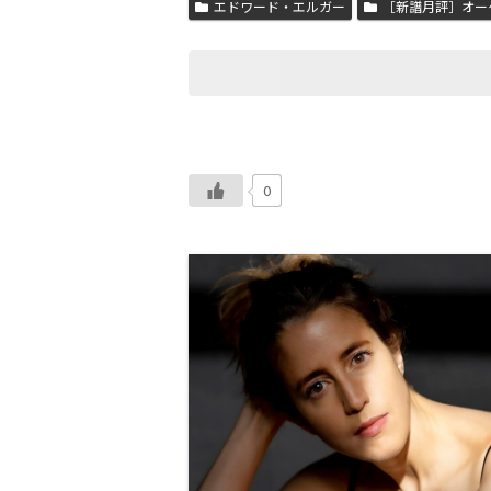
エドワード・エルガー
［新譜月評］オー
0