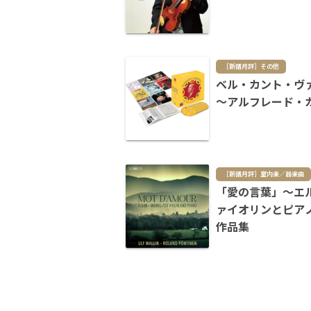
［新譜月評］その他
ベル・カント・ヴ
～アルフレード・
［新譜月評］室内楽／器楽曲
「愛の言葉」～エ
ァイオリンとピア
作品集