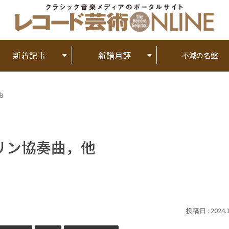
新着記事
新譜月評
不滅の名盤
曲
リン協奏曲，他
2024.