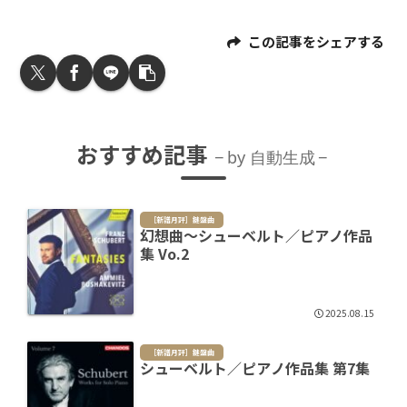
この記事をシェアする
おすすめ記事
by 自動生成
［新譜月評］鍵盤曲
幻想曲～シューベルト／ピアノ作品
集 Vo.2
2025.08.15
［新譜月評］鍵盤曲
シューベルト／ピアノ作品集 第7集