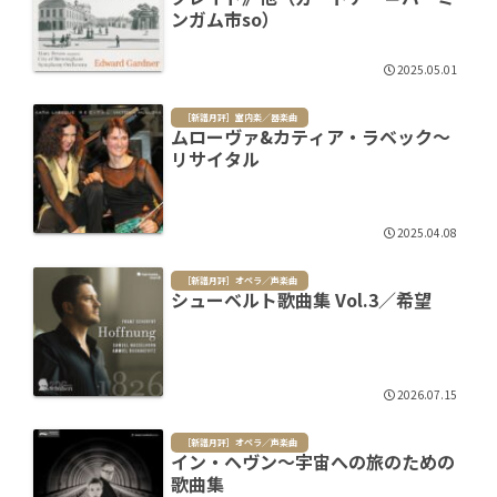
ンガム市so）
2025.05.01
［新譜月評］室内楽／器楽曲
ムローヴァ&カティア・ラベック～
リサイタル
2025.04.08
［新譜月評］オペラ／声楽曲
シューベルト歌曲集 Vol.3／希望
2026.07.15
［新譜月評］オペラ／声楽曲
イン・ヘヴン～宇宙への旅のための
歌曲集