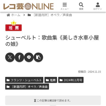
メニュー
検索
ログイン
ホーム
［新譜月評］オペラ／声楽曲
シューベルト：歌曲集《美しき水車小屋
の娘》
2024.11.15
フランツ・シューベルト
推薦
2024年11月号
［新譜月評］オペラ／声楽曲
この記事は
約1分
で読めます。