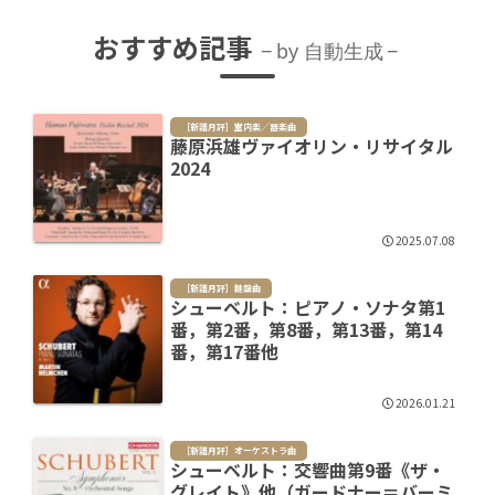
おすすめ記事
by 自動生成
［新譜月評］室内楽／器楽曲
藤原浜雄ヴァイオリン・リサイタル
2024
2025.07.08
［新譜月評］鍵盤曲
シューベルト：ピアノ・ソナタ第1
番，第2番，第8番，第13番，第14
番，第17番他
2026.01.21
［新譜月評］オーケストラ曲
シューベルト：交響曲第9番《ザ・
グレイト》他（ガードナー＝バーミ