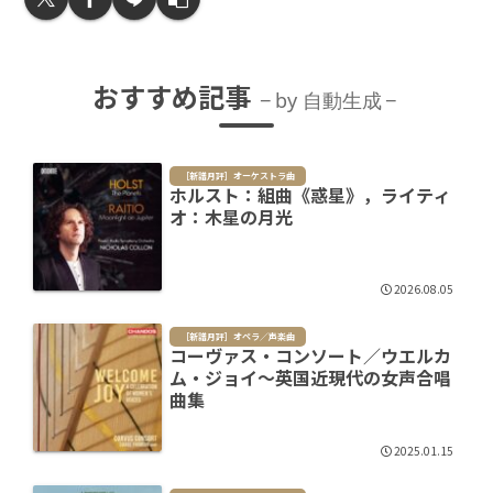
おすすめ記事
by 自動生成
［新譜月評］オーケストラ曲
ホルスト：組曲《惑星》，ライティ
オ：木星の月光
2026.08.05
［新譜月評］オペラ／声楽曲
コーヴァス・コンソート／ウエルカ
ム・ジョイ～英国近現代の女声合唱
曲集
2025.01.15