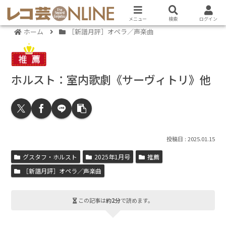
メニュー
検索
ログイン
ホーム
［新譜月評］オペラ／声楽曲
ホルスト：室内歌劇《サーヴィトリ》他
2025.01.15
グスタフ・ホルスト
2025年1月号
推薦
［新譜月評］オペラ／声楽曲
この記事は
約2分
で読めます。