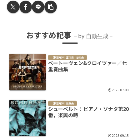
おすすめ記事
by 自動生成
［新譜月評］室内楽／器楽曲
ベートーヴェン&クロイツァー／七
重奏曲集
2025.07.08
［新譜月評］鍵盤曲
シューベルト：ピアノ・ソナタ第20
番，楽興の時
2025.09.15