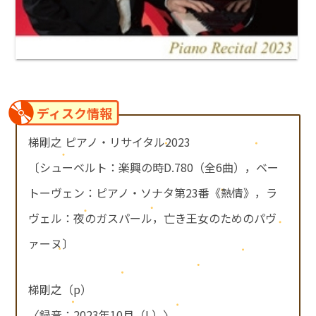
ディスク情報
梯剛之 ピアノ・リサイタル2023
〔シューベルト：楽興の時D.780（全6曲），ベー
トーヴェン：ピアノ・ソナタ第23番《熱情》，ラ
ヴェル：夜のガスパール，亡き王女のためのパヴ
ァーヌ〕
梯剛之（p）
〈録音：2023年10月（L）〉