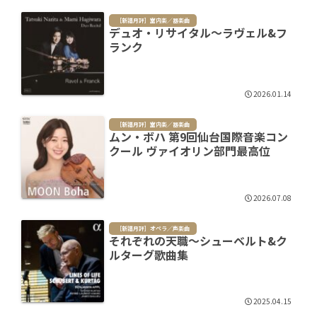
［新譜月評］室内楽／器楽曲
デュオ・リサイタル～ラヴェル&フ
ランク
2026.01.14
［新譜月評］室内楽／器楽曲
ムン・ボハ 第9回仙台国際音楽コン
クール ヴァイオリン部門最高位
2026.07.08
［新譜月評］オペラ／声楽曲
それぞれの天職～シューベルト&ク
ルターグ歌曲集
2025.04.15