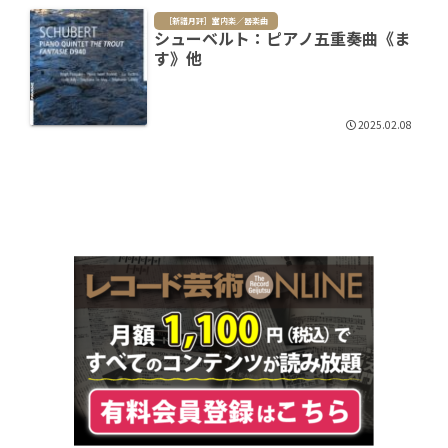
［新譜月評］室内楽／器楽曲
シューベルト：ピアノ五重奏曲《ま
す》他
2025.02.08