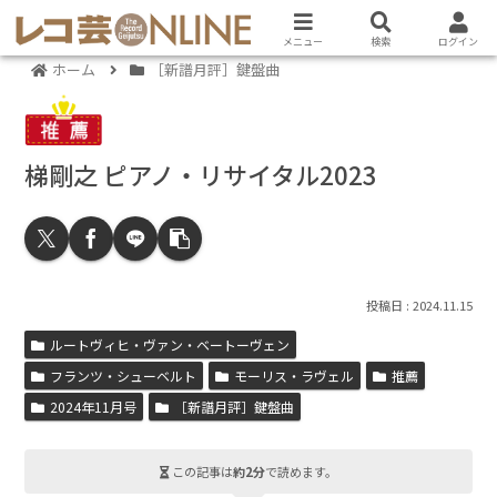
メニュー
検索
ログイン
ホーム
［新譜月評］鍵盤曲
梯剛之 ピアノ・リサイタル2023
2024.11.15
ルートヴィヒ・ヴァン・ベートーヴェン
フランツ・シューベルト
モーリス・ラヴェル
推薦
2024年11月号
［新譜月評］鍵盤曲
この記事は
約2分
で読めます。