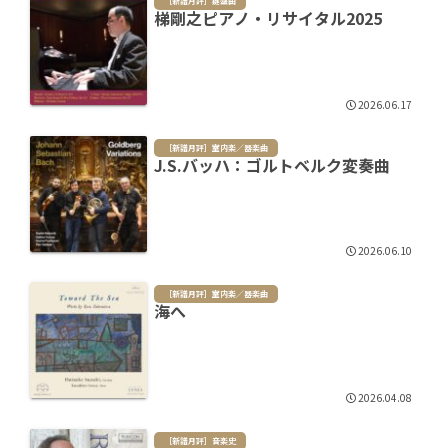
［新譜月評］鍵盤曲
梯剛之ピアノ・リサイタル2025
2026.06.17
［新譜月評］室内楽／器楽曲
J.S.バッハ：ゴルトベルク変奏曲
2026.06.10
［新譜月評］室内楽／器楽曲
海へ
2026.04.08
［新譜月評］音楽史