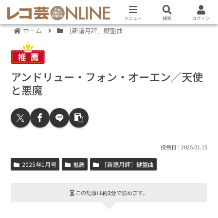
メニュー
検索
ログイン
ホーム
［新譜月評］鍵盤曲
アンドリュー・フォン・オーエン／天使
と悪魔
2025.01.15
2025年1月号
推薦
［新譜月評］鍵盤曲
この記事は
約2分
で読めます。