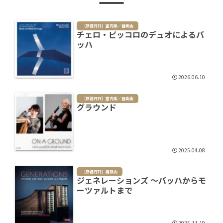
［新譜月評］室内楽／器楽曲
チェロ・ピッコロのデュオによるバ
ッハ
2026.06.10
［新譜月評］室内楽／器楽曲
グラウンド
2025.04.08
［新譜月評］鍵盤曲
ジェネレーションズ ～バッハからモ
ーツァルトまで
2025.11.19