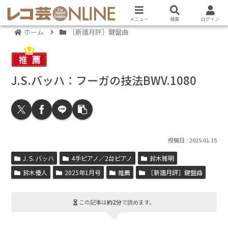
メニュー
検索
ログイン
ホーム
［新譜月評］鍵盤曲
J.S.バッハ：フーガの技法BWV.1080
2025.01.15
J. S. バッハ
4手ピアノ／2台ピアノ
鈴木雅明
鈴木優人
2025年1月号
推薦
［新譜月評］鍵盤曲
この記事は
約2分
で読めます。