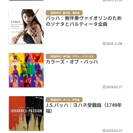
［新譜月評］室内楽／器楽曲
バッハ：無伴奏ヴァイオリンのため
のソナタとパルティータ全曲
2024.11.08
［新譜月評］現代曲／ポスト・クラシカル
カラーズ・オブ・バッハ
2026.05.27
［新譜月評］オペラ／声楽曲
J.S.バッハ：ヨハネ受難曲（1749年
稿）
2026.06.17