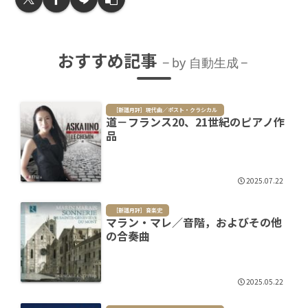
おすすめ記事
by 自動生成
［新譜月評］現代曲／ポスト・クラシカル
道－フランス20、21世紀のピアノ作
品
2025.07.22
［新譜月評］音楽史
マラン・マレ／音階，およびその他
の合奏曲
2025.05.22