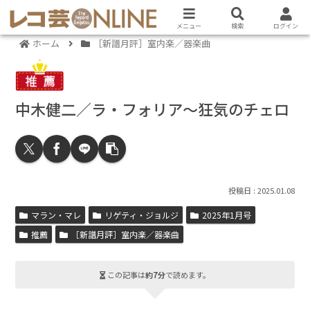
メニュー
検索
ログイン
ホーム
［新譜月評］室内楽／器楽曲
中木健二／ラ・フォリア～狂気のチェロ
2025.01.08
マラン・マレ
リゲティ・ジョルジ
2025年1月号
推薦
［新譜月評］室内楽／器楽曲
この記事は
約7分
で読めます。