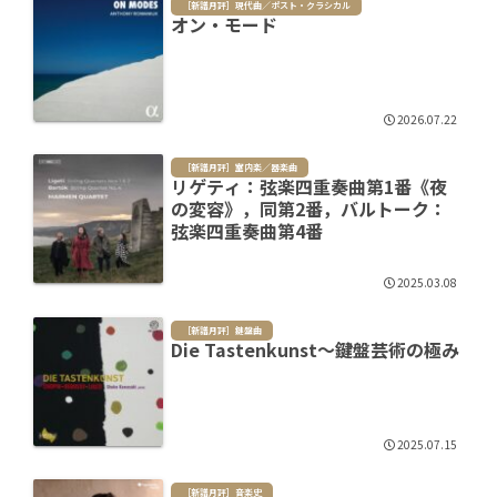
［新譜月評］現代曲／ポスト・クラシカル
オン・モード
2026.07.22
［新譜月評］室内楽／器楽曲
リゲティ：弦楽四重奏曲第1番《夜
の変容》，同第2番，バルトーク：
弦楽四重奏曲第4番
2025.03.08
［新譜月評］鍵盤曲
Die Tastenkunst～鍵盤芸術の極み
2025.07.15
［新譜月評］音楽史