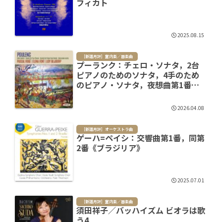
フィカト
2025.08.15
［新譜月評］室内楽／器楽曲
プーランク：チェロ・ソナタ，2台
ピアノのためのソナタ，4手のため
のピアノ・ソナタ，夜想曲第1番，
即興曲第1番，他
2026.04.08
［新譜月評］オーケストラ曲
ゲーハ=ペイシ：交響曲第1番，同第
2番《ブラジリア》
2025.07.01
［新譜月評］室内楽／器楽曲
須田祥子／バッハイズム ビオラは歌
う4