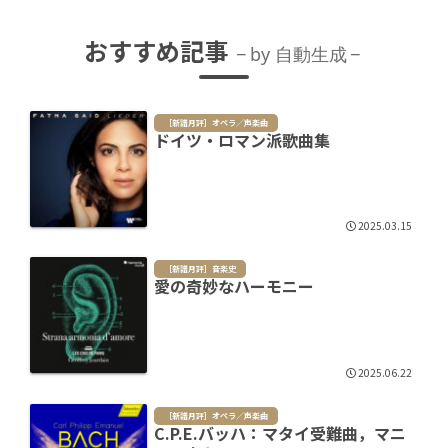
おすすめ記事
by 自動生成
［新譜月評］オペラ／声楽曲
ドイツ・ロマン派歌曲集
2025.03.15
［新譜月評］音楽史
愛の奇妙なハーモニー
2025.06.22
［新譜月評］オペラ／声楽曲
C.P.E.バッハ：マタイ受難曲，マニ