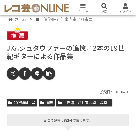
メニュー
検索
ログイン
ホーム
［新譜月評］室内楽／器楽曲
J.G.シュタウファーの追憶／2本の19世
紀ギターによる作品集
2025.04.08
2025年4月号
推薦
［新譜月評］室内楽／器楽曲
この記事は
約2分
で読めます。