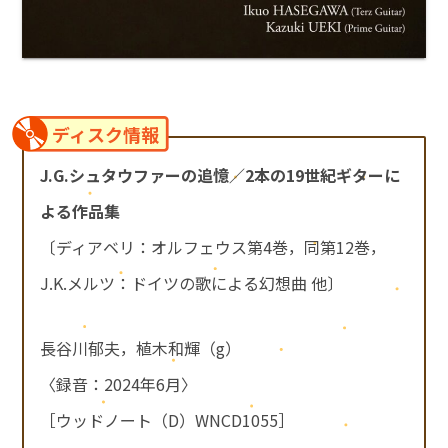
ディスク情報
J.G.シュタウファーの追憶／2本の19世紀ギターに
よる作品集
〔ディアベリ：オルフェウス第4巻，同第12巻，
J.K.メルツ：ドイツの歌による幻想曲 他〕
長谷川郁夫，植木和輝（g）
〈録音：2024年6月〉
［ウッドノート（D）WNCD1055］