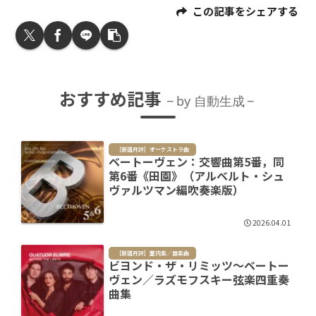
この記事をシェアする
おすすめ記事
by 自動生成
［新譜月評］オーケストラ曲
ベートーヴェン：交響曲第5番，同
第6番《田園》（アルベルト・シュ
ヴァルツマン編吹奏楽版）
2026.04.01
［新譜月評］室内楽／器楽曲
ビヨンド・ザ・リミッツ～ベートー
ヴェン／ラズモフスキー弦楽四重奏
曲集