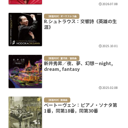
2026.07.08
［新譜月評］オーケストラ曲
R.シュトラウス：交響詩《英雄の生
涯》
2025.10.01
［新譜月評］室内楽／器楽曲
新井秀昇／夜、夢、幻想－night,
dream, fantasy
2025.02.08
［新譜月評］鍵盤曲
ベートーヴェン：ピアノ・ソナタ第
1番，同第18番，同第30番