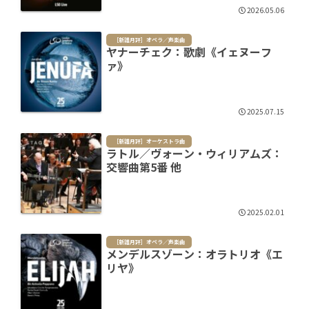
2026.05.06
［新譜月評］オペラ／声楽曲
ヤナーチェク：歌劇《イェヌーフ
ァ》
2025.07.15
［新譜月評］オーケストラ曲
ラトル／ヴォーン・ウィリアムズ：
交響曲第5番 他
2025.02.01
［新譜月評］オペラ／声楽曲
メンデルスゾーン：オラトリオ《エ
リヤ》