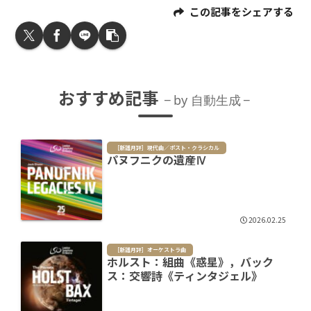
この記事をシェアする
おすすめ記事
by 自動生成
［新譜月評］現代曲／ポスト・クラシカル
パヌフニクの遺産Ⅳ
2026.02.25
［新譜月評］オーケストラ曲
ホルスト：組曲《惑星》，バック
ス：交響詩《ティンタジェル》