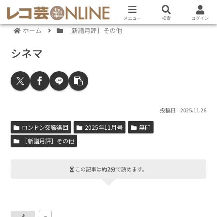
メニュー
検索
ログイン
ホーム
［新譜月評］その他
シネマ
2025.11.26
ロンドン交響楽団
2025年11月号
無印
［新譜月評］その他
この記事は
約2分
で読めます。