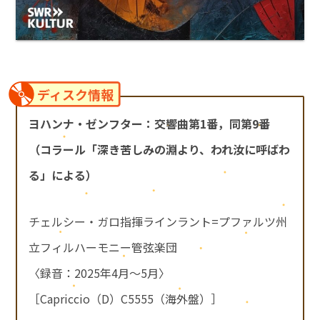
ディスク情報
ヨハンナ・ゼンフター：交響曲第1番，同第9番
（コラール「深き苦しみの淵より、われ汝に呼ばわ
る」による）
チェルシー・ガロ指揮ラインラント=プファルツ州
立フィルハーモニー管弦楽団
〈録音：2025年4月～5月〉
［Capriccio（D）C5555（海外盤）］