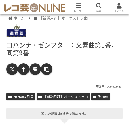
メニュー
検索
ログイン
ホーム
［新譜月評］オーケストラ曲
ヨハンナ・ゼンフター：交響曲第1番，
同第9番
2026.07.01
2026年7月号
［新譜月評］オーケストラ曲
準推薦
この記事は
約3分
で読めます。