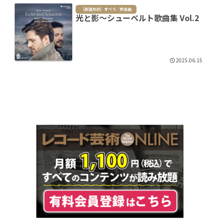
［新譜月評］オペラ／声楽曲
光と影～シューベルト歌曲集 Vol.2
2025.06.15