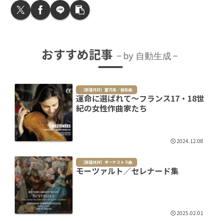
おすすめ記事
by 自動生成
［新譜月評］室内楽／器楽曲
運命に選ばれて～フランス17・18世
紀の女性作曲家たち
2024.12.08
［新譜月評］オーケストラ曲
モーツァルト／セレナード集
2025.02.01