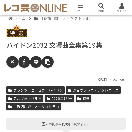
メニュー
検索
ログイン
ホーム
［新譜月評］オーケストラ曲
ハイドン2032 交響曲全集第19集
2026.07.01
フランツ・ヨーゼフ・ハイドン
ジョヴァンニ・アントニーニ
アルヴォ・ペルト
2026年7月号
特選
［新譜月評］オーケストラ曲
この記事は
約4分
で読めます。