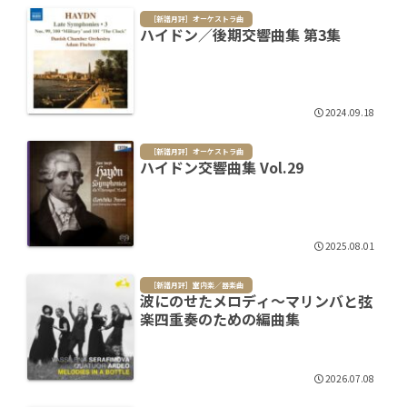
［新譜月評］オーケストラ曲
ハイドン／後期交響曲集 第3集
2024.09.18
［新譜月評］オーケストラ曲
ハイドン交響曲集 Vol.29
2025.08.01
［新譜月評］室内楽／器楽曲
波にのせたメロディ～マリンバと弦
楽四重奏のための編曲集
2026.07.08