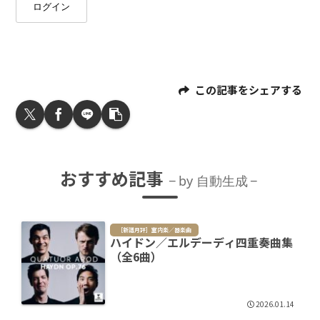
ログイン
この記事をシェアする
おすすめ記事
by 自動生成
［新譜月評］室内楽／器楽曲
ハイドン／エルデーディ四重奏曲集
（全6曲）
2026.01.14