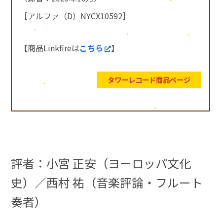
［アルファ（D）NYCX10592］
【商品Linkfireは
こちら
】
タワーレコード商品ページ
評者：小宮 正安（ヨーロッパ文化
史）／西村 祐（音楽評論・フルート
奏者）