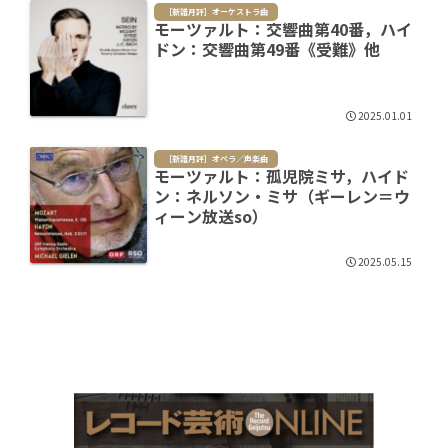
［新譜月評］オーケストラ曲
モーツァルト：交響曲第40番，ハイ
ドン：交響曲第49番《受難》他
2025.01.01
［新譜月評］オペラ／声楽曲
モーツァルト：孤児院ミサ，ハイド
ン：ネルソン・ミサ（ギーレン＝ウ
ィーン放送so）
2025.05.15