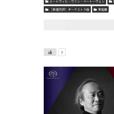
ルートヴィヒ・ヴァン・ベートーヴェン
［新譜月評］オーケストラ曲
準推薦
0