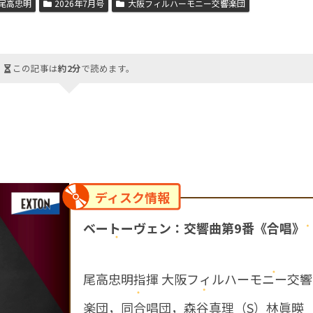
尾高忠明
2026年7月号
大阪フィルハーモニー交響楽団
この記事は
約2分
で読めます。
ディスク情報
ベートーヴェン：交響曲第9番《合唱》
尾高忠明指揮 大阪フィルハーモニー交響
楽団，同合唱団，森谷真理（S）林眞暎