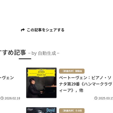
この記事をシェアする
すすめ記事
by 自動生成
［新譜月評］鍵盤曲
ーヴェン
ベートーヴェン：ピアノ・ソ
ナタ第29番《ハンマークラヴ
ィーア》，他
2026.02.18
2025.03.1
［新譜月評］その他