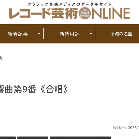
新着記事
新譜月評
不滅の名盤
曲
響曲第9番《合唱》
2026.