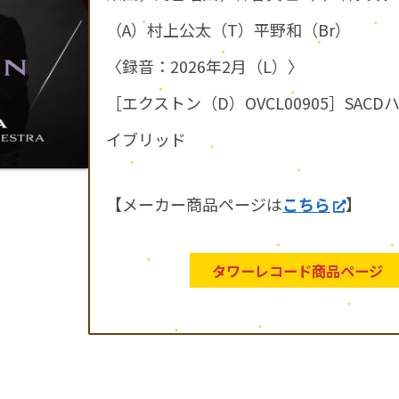
（A）村上公太（T）平野和（Br）
〈録音：2026年2月（L）〉
［エクストン（D）OVCL00905］SACD
イブリッド
【メーカー商品ページは
こちら
】
タワーレコード商品ページ