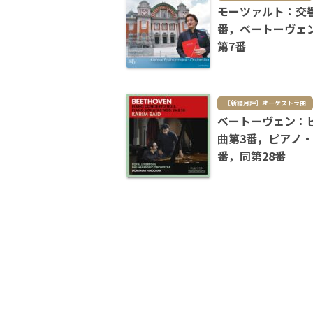
モーツァルト：交響
番，ベートーヴェ
第7番
［新譜月評］オーケストラ曲
ベートーヴェン：
曲第3番，ピアノ・
番，同第28番