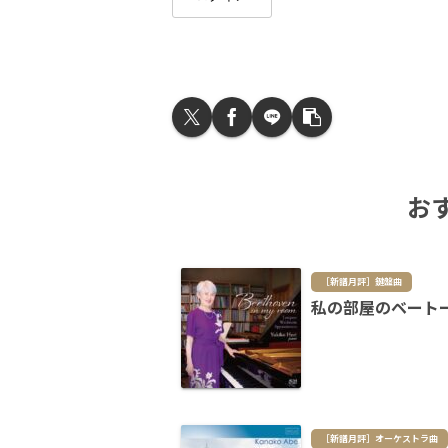
お
［新譜月評］鍵盤曲
私の部屋のベート
［新譜月評］オーケストラ曲