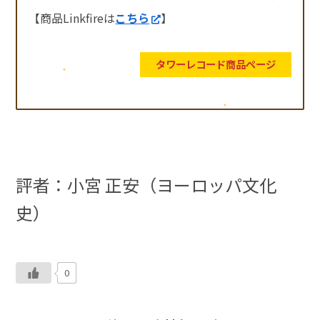
【商品Linkfireは
こちら
】
タワーレコード商品ページ
評者：小宮 正安（ヨーロッパ文化
史）
0