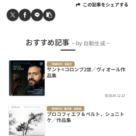
この記事をシェアする
おすすめ記事
by 自動生成
［新譜月評］音楽史
サント=コロンブ2世／ヴィオール作
品集
2024.12.22
［新譜月評］室内楽／器楽曲
プロコフィエフ＆ペルト，シュニト
ケ／作品集