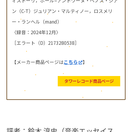
ィストーリ，ポール=アントワーヌ・ベノス・ジア
ン（C-T）ジュリアン・マルティノー，ロスメリ
ー・ランヘル（mand）
〈録音：2024年12月〉
［エラート（D）2173280538］
【メーカー商品ページは
こちら
】
タワーレコード商品ページ
評者：
鈴木 淳史（音楽エッセイス