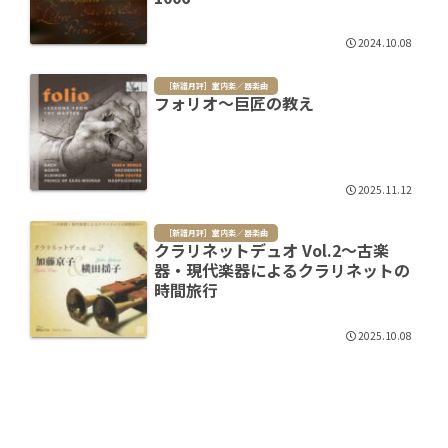
2024.10.08
［新譜月評］室内楽／器楽曲
フォリオ～巨匠の教え
2025.11.12
［新譜月評］室内楽／器楽曲
クラリネットデュオ Vol.2～古楽
器・現代楽器によるクラリネットの
時間旅行
2025.10.08