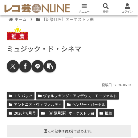
メニュー
検索
ログイン
ホーム
［新譜月評］オーケストラ曲
ミュジック・ド・シネマ
2026.06.03
J. S. バッハ
ヴォルフガング・アマデウス・モーツァルト
アントニオ・ヴィヴァルディ
ヘンリー・パーセル
2026年6月号
［新譜月評］オーケストラ曲
推薦
この記事は
約3分
で読めます。