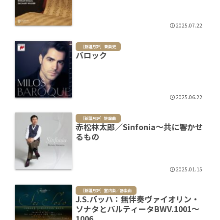
2025.07.22
［新譜月評］音楽史
バロック
2025.06.22
［新譜月評］鍵盤曲
赤松林太郎／Sinfonia～共に響かせ
るもの
2025.01.15
［新譜月評］室内楽／器楽曲
J.S.バッハ：無伴奏ヴァイオリン・
ソナタとパルティータBWV.1001～
1006