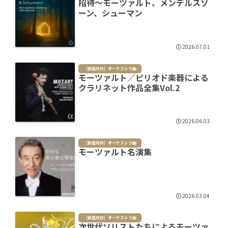
招待～モーツァルト、メンデルスゾ
ーン、シューマン
2026.07.01
［新譜月評］オーケストラ曲
モーツァルト／ピリオド楽器による
クラリネット作品全集Vol.2
2026.06.03
［新譜月評］オーケストラ曲
モーツァルト名演集
2026.03.04
［新譜月評］オーケストラ曲
次世代ソリストたちによるモーツァ