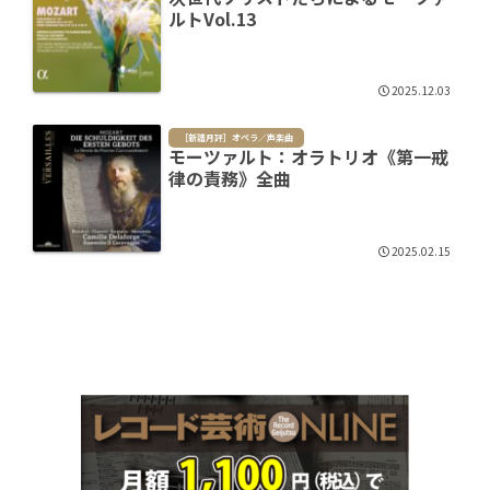
ルトVol.13
2025.12.03
［新譜月評］オペラ／声楽曲
モーツァルト：オラトリオ《第一戒
律の責務》全曲
2025.02.15