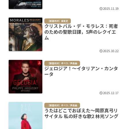
2025.11.19
［新譜月評］音楽史
クリストバル・デ・モラレス：死者
のための聖歌日課，5声のレクイエ
ム
2025.10.22
［新譜月評］オペラ／声楽曲
ジェロジア！～イタリアン・カンタ
ータ
2025.12.17
［新譜月評］オペラ／声楽曲
うたはどこでおぼえた～岡原真弓リ
サイタル 私の好きな歌2 林光ソング