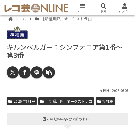
メニュー
検索
ログイン
ホーム
［新譜月評］オーケストラ曲
キルンベルガー：シンフォニア第1番～
第8番
2026.06.03
2026年6月号
［新譜月評］オーケストラ曲
準推薦
この記事は
約2分
で読めます。