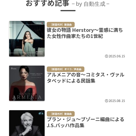
おすすめ記事
by 自動生成
［新譜月評］鍵盤曲
彼女の物語 Herstory～霊感に満ち
た女性作曲家たちの1世紀
2025.06.15
［新譜月評］オペラ／声楽曲
アルメニアの音～コミタス・ヴァル
タベッドによる民謡集
2025.08.15
［新譜月評］鍵盤曲
プラン・ジュ～ブゾーニ編曲による
J.S.バッハ作品集