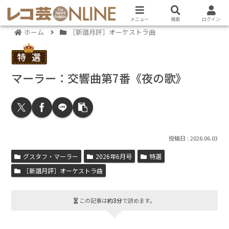
メニュー
検索
ログイン
ホーム
［新譜月評］オーケストラ曲
マーラー：交響曲第7番《夜の歌》
2026.06.03
グスタフ・マーラー
2026年6月号
特選
［新譜月評］オーケストラ曲
この記事は
約3分
で読めます。