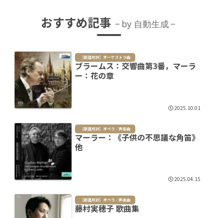
おすすめ記事
by 自動生成
［新譜月評］オーケストラ曲
ブラームス：交響曲第3番，マーラ
ー：花の章
2025.10.01
［新譜月評］オペラ／声楽曲
マーラー：《子供の不思議な角笛》
他
2025.04.15
［新譜月評］オペラ／声楽曲
藤村実穂子 歌曲集