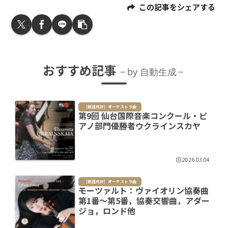
この記事をシェアする
おすすめ記事
by 自動生成
［新譜月評］オーケストラ曲
第9回 仙台国際音楽コンクール・ピ
アノ部門優勝者ウクラインスカヤ
2026.03.04
［新譜月評］オーケストラ曲
モーツァルト：ヴァイオリン協奏曲
第1番～第5番，協奏交響曲，アダー
ジョ，ロンド他