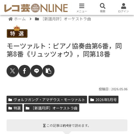
メニュー
検索
ログイン
ホーム
［新譜月評］オーケストラ曲
モーツァルト：ピアノ協奏曲第6番，同
第8番《リュッツォウ》，同第18番
2026.05.06
ヴォルフガング・アマデウス・モーツァルト
2026年5月号
特選
［新譜月評］オーケストラ曲
この記事は
約4分
で読めます。