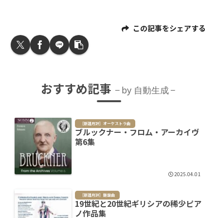
この記事をシェアする
おすすめ記事
by 自動生成
［新譜月評］オーケストラ曲
ブルックナー・フロム・アーカイヴ
第6集
2025.04.01
［新譜月評］鍵盤曲
19世紀と20世紀ギリシアの稀少ピア
ノ作品集