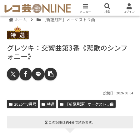
メニュー
検索
ログイン
ホーム
［新譜月評］オーケストラ曲
グレツキ：交響曲第3番《悲歌のシンフ
ォニー》
2026.03.04
2026年3月号
特選
［新譜月評］オーケストラ曲
この記事は
約4分
で読めます。