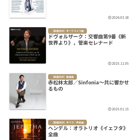
2026.03.18
［新譜月評］オーケストラ曲
ドヴォルザーク：交響曲第9番《新
世界より》，管楽セレナード
2025.11.05
［新譜月評］鍵盤曲
赤松林太郎／Sinfonia～共に響かせ
るもの
2025.01.15
［新譜月評］オペラ／声楽曲
ヘンデル：オラトリオ《イェフタ》
全曲