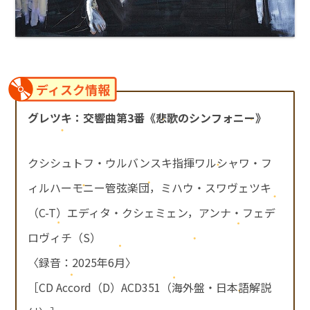
ディスク情報
グレツキ：交響曲第3番《悲歌のシンフォニー》
クシシュトフ・ウルバンスキ指揮ワルシャワ・フ
ィルハーモニー管弦楽団，ミハウ・スワヴェツキ
（C-T）エディタ・クシェミェン，アンナ・フェデ
ロヴィチ（S）
〈録音：2025年6月〉
［CD Accord（D）ACD351（海外盤・日本語解説