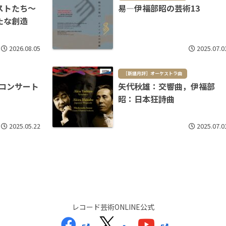
ストたち～
易―伊福部昭の芸術13
たな創造
2026.08.05
2025.07.0
［新譜月評］オーケストラ曲
念コンサート
矢代秋雄：交響曲，伊福部
昭：日本狂詩曲
2025.05.22
2025.07.0
レコード芸術ONLINE公式