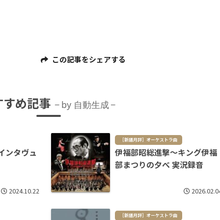
この記事をシェアする
すすめ記事
by 自動生成
［新譜月評］オーケストラ曲
インタヴュ
伊福部昭総進撃～キング伊福
部まつりの夕べ 実況録音
2024.10.22
2026.02.0
［新譜月評］オーケストラ曲