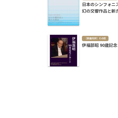
日本のシンフォニ
幻の交響作品と新
［新譜月評］その他
伊福部昭 90歳記