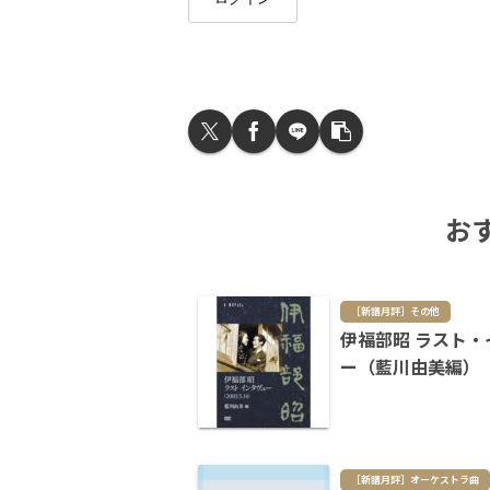
お
［新譜月評］その他
伊福部昭 ラスト・
ー（藍川由美編）
［新譜月評］オーケストラ曲