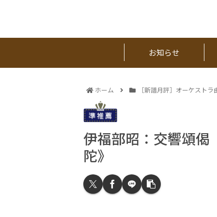
お知らせ
ホーム
［新譜月評］オーケストラ
伊福部昭：交響頌偈
陀》