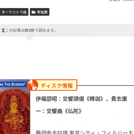
］オーケストラ曲
準推薦
この記事は
約2分
で読めます。
ディスク情報
伊福部昭：交響頌偈《釋迦》，貴志康
一：交響曲《仏陀》
藤岡幸夫指揮 東京シティ・フィルハーモ