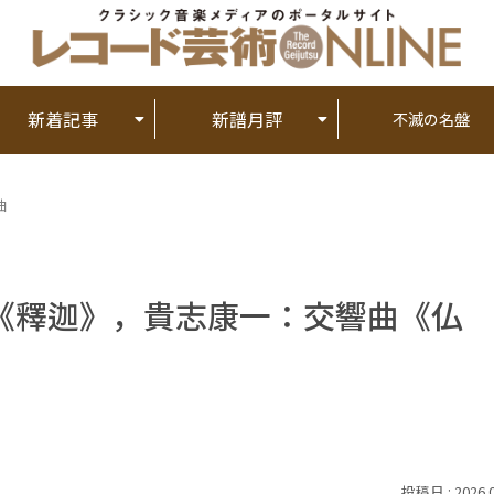
新着記事
新譜月評
不滅の名盤
曲
《釋迦》，貴志康一：交響曲《仏
2026.