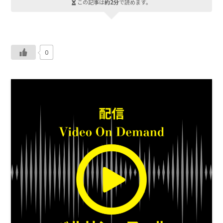
この記事は
約2分
で読めます。
0