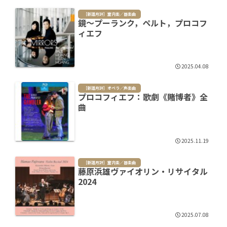
［新譜月評］室内楽／器楽曲
鏡～プーランク，ペルト，プロコフ
ィエフ
2025.04.08
［新譜月評］オペラ／声楽曲
プロコフィエフ：歌劇《賭博者》全
曲
2025.11.19
［新譜月評］室内楽／器楽曲
藤原浜雄ヴァイオリン・リサイタル
2024
2025.07.08