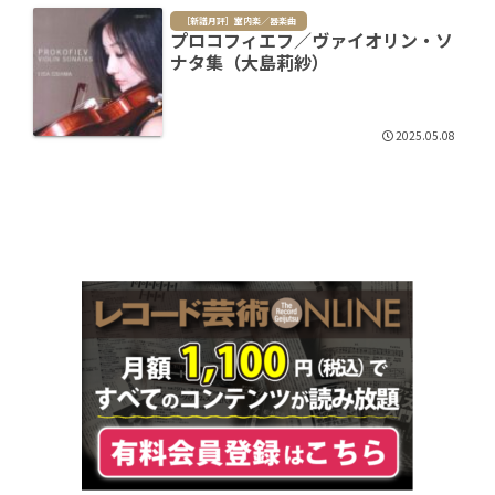
［新譜月評］室内楽／器楽曲
プロコフィエフ／ヴァイオリン・ソ
ナタ集（大島莉紗）
2025.05.08