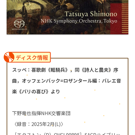
ディスク情報
スッペ：喜歌劇《軽騎兵》，同《詩人と農夫》序
曲，オッフェンバック=ロザンタール編：バレエ音
楽《パリの喜び》より
下野竜也指揮NHK交響楽団
〈録音：2025年2月(L)〉
［エクストン（D）OVCL00895］SACDハイブリッ