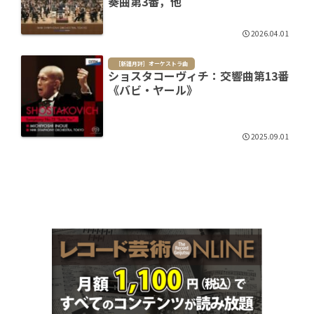
奏曲第3番，他
2026.04.01
［新譜月評］オーケストラ曲
ショスタコーヴィチ：交響曲第13番
《バビ・ヤール》
2025.09.01