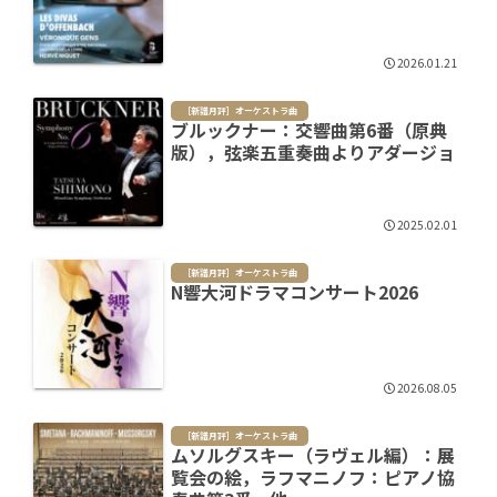
2026.01.21
［新譜月評］オーケストラ曲
ブルックナー：交響曲第6番（原典
版），弦楽五重奏曲よりアダージョ
2025.02.01
［新譜月評］オーケストラ曲
N響大河ドラマコンサート2026
2026.08.05
［新譜月評］オーケストラ曲
ムソルグスキー（ラヴェル編）：展
覧会の絵，ラフマニノフ：ピアノ協