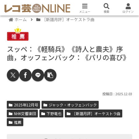
メニュー
検索
ログイン
ホーム
［新譜月評］オーケストラ曲
スッペ：《軽騎兵》《詩人と農夫》序
曲，オッフェンバック：《パリの喜び》
2025.12.03
2025年12月号
ジャック・オッフェンバック
NHK交響楽団
下野竜也
［新譜月評］オーケストラ曲
推薦