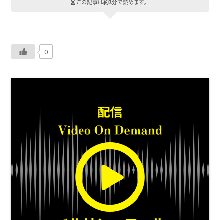
この記事は
約2分
で読めます。
0