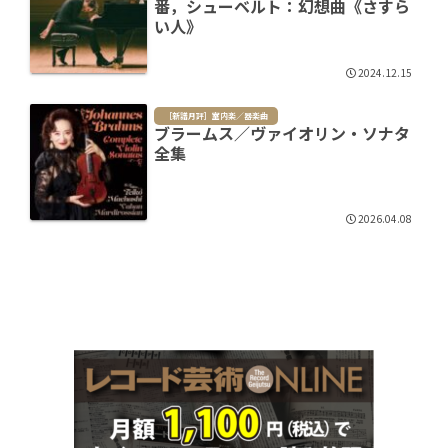
番，シューベルト：幻想曲《さすら
い人》
2024.12.15
［新譜月評］室内楽／器楽曲
ブラームス／ヴァイオリン・ソナタ
全集
2026.04.08