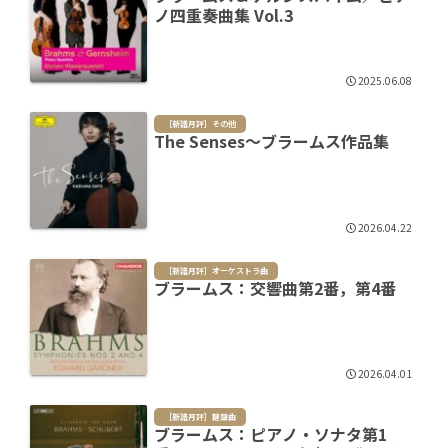
ノ四重奏曲集 Vol.3
2025.06.08
［新譜月評］その他
The Senses～ブラームス作品集
2026.04.22
［新譜月評］オーケストラ曲
ブラームス：交響曲第2番，第4番
2026.04.01
［新譜月評］鍵盤曲
ブラームス：ピアノ・ソナタ第1