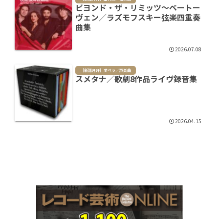
ビヨンド・ザ・リミッツ～ベートー
ヴェン／ラズモフスキー弦楽四重奏
曲集
2026.07.08
［新譜月評］オペラ／声楽曲
スメタナ／歌劇8作品ライヴ録音集
2026.04.15