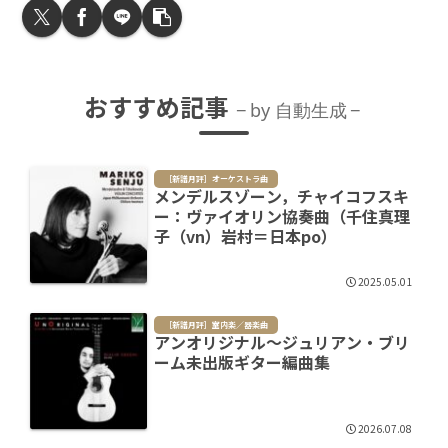
おすすめ記事
by 自動生成
［新譜月評］オーケストラ曲
メンデルスゾーン，チャイコフスキ
ー：ヴァイオリン協奏曲（千住真理
子（vn）岩村＝日本po）
2025.05.01
［新譜月評］室内楽／器楽曲
アンオリジナル～ジュリアン・ブリ
ーム未出版ギター編曲集
2026.07.08