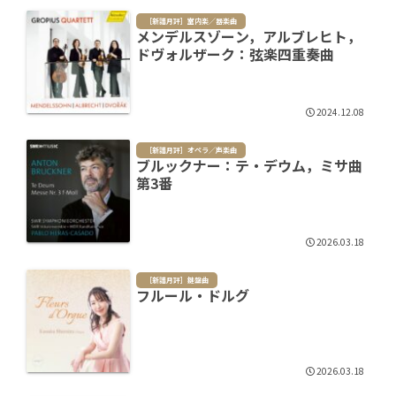
［新譜月評］室内楽／器楽曲
メンデルスゾーン，アルブレヒト，
ドヴォルザーク：弦楽四重奏曲
2024.12.08
［新譜月評］オペラ／声楽曲
ブルックナー：テ・デウム，ミサ曲
第3番
2026.03.18
［新譜月評］鍵盤曲
フルール・ドルグ
2026.03.18