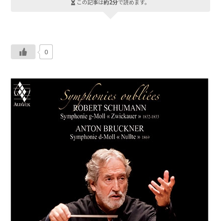
この記事は
約2分
で読めます。
0