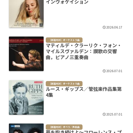
インヴォケイション
2026.06.17
［新譜月評］オーケストラ曲
マティルデ・クラーリク・フォン・
マイルスヴァルデン：讃歌の交響
曲，ピアノ三重奏曲
2026.07.01
［新譜月評］オーケストラ曲
ルース・ギップス／管弦楽作品集第
4集
2025.07.01
［新譜月評］オペラ／声楽曲
夢を抱き続けよ～フローレンス・プ