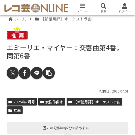
メニュー
検索
ログイン
ホーム
［新譜月評］オーケストラ曲
エミーリエ・マイヤー：交響曲第4番，
同第6番
2025.07.01
2025年7月号
女性作曲家
［新譜月評］オーケストラ曲
推薦
この記事は
約2分
で読めます。