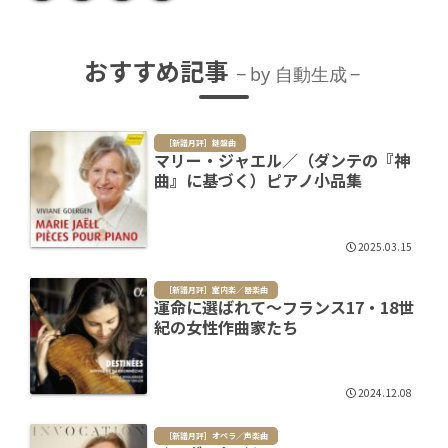
おすすめ記事
by 自動生成
［新譜月評］鍵盤曲
マリー・ジャエル／（ダンテの『神
曲』に基づく）ピアノ小品集
2025.03.15
［新譜月評］室内楽／器楽曲
運命に選ばれて～フランス17・18世
紀の女性作曲家たち
2024.12.08
［新譜月評］オペラ／声楽曲