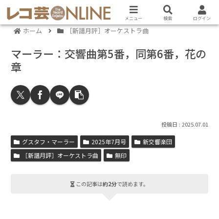
メニュー
検索
ログイン
ホーム
［新譜月評］オーケストラ曲
マーラー：交響曲第5番，同第6番，花の
章
2025.07.01
グスタフ・マーラー
2025年7月号
新交響楽団
［新譜月評］オーケストラ曲
無印
この記事は
約2分
で読めます。