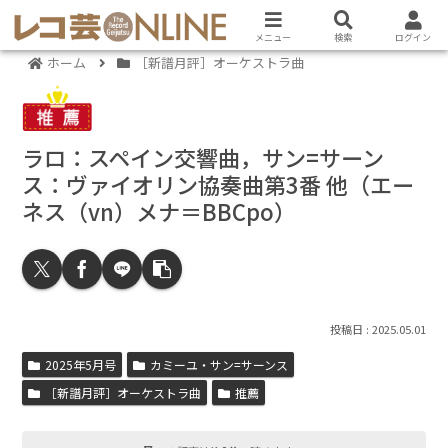
メニュー
検索
ログイン
ホーム
［新譜月評］オーケストラ曲
ラロ：スペイン交響曲，サン=サーン
ス：ヴァイオリン協奏曲第3番 他（エー
ネス（vn）メナ＝BBCpo）
2025.05.01
2025年5月号
カミーユ・サン=サーンス
［新譜月評］オーケストラ曲
推薦