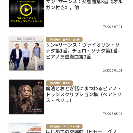
サン=サーンス：交響曲第3番《オル
ガン付き》，他
2025.07.01
［新譜月評］室内楽／器楽曲
サン=サーンス：ヴァイオリン・ソ
ナタ第1番，チェロ・ソナタ第1番，
ピアノ三重奏曲第2番
2026.01.14
［新譜月評］鍵盤曲
魔法とおとぎ話にまつわるピアノ・
トランスクリプション集（ベアトリ
ス・べリュ）
2025.05.15
［新譜月評］オーケストラ曲
はじめての交響曲（ビゼー，グノ