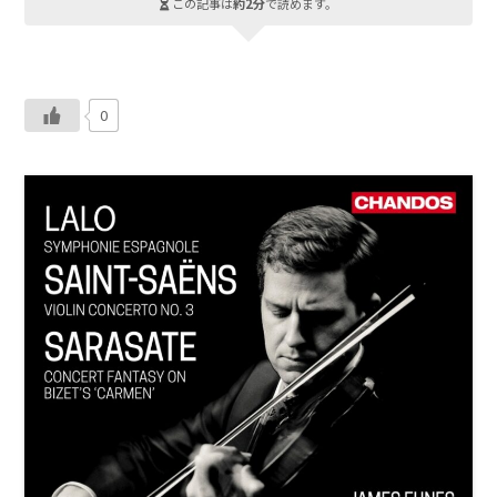
この記事は
約2分
で読めます。
0