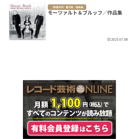
［新譜月評］室内楽／器楽曲
モーツァルト＆ブルッフ／作品集
2025.07.08