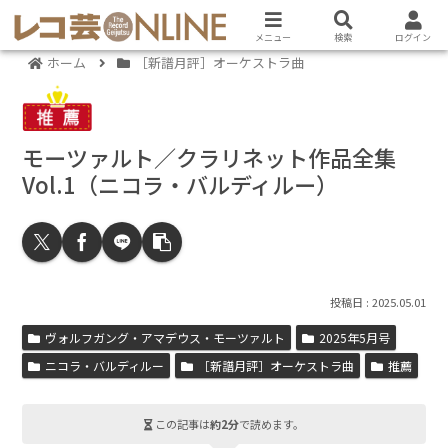
メニュー
検索
ログイン
ホーム
［新譜月評］オーケストラ曲
モーツァルト／クラリネット作品全集
Vol.1（ニコラ・バルディルー）
2025.05.01
ヴォルフガング・アマデウス・モーツァルト
2025年5月号
ニコラ・バルディルー
［新譜月評］オーケストラ曲
推薦
この記事は
約2分
で読めます。