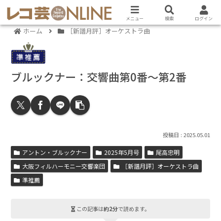
メニュー
検索
ログイン
ホーム
［新譜月評］オーケストラ曲
ブルックナー：交響曲第0番～第2番
2025.05.01
アントン・ブルックナー
2025年5月号
尾高忠明
大阪フィルハーモニー交響楽団
［新譜月評］オーケストラ曲
準推薦
この記事は
約2分
で読めます。