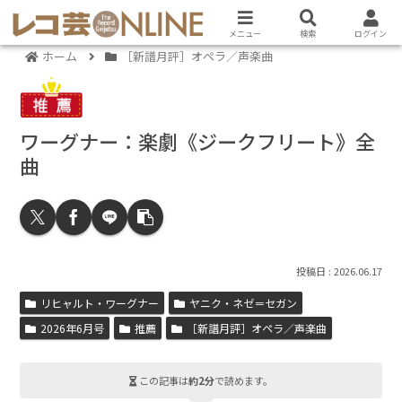
メニュー
検索
ログイン
ホーム
［新譜月評］オペラ／声楽曲
ワーグナー：楽劇《ジークフリート》全
曲
2026.06.17
リヒャルト・ワーグナー
ヤニク・ネゼ＝セガン
2026年6月号
推薦
［新譜月評］オペラ／声楽曲
この記事は
約2分
で読めます。