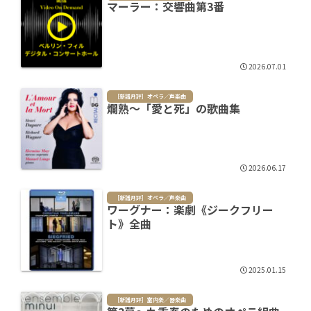
マーラー：交響曲第3番
2026.07.01
［新譜月評］オペラ／声楽曲
爛熟～「愛と死」の歌曲集
2026.06.17
［新譜月評］オペラ／声楽曲
ワーグナー：楽劇《ジークフリー
ト》全曲
2025.01.15
［新譜月評］室内楽／器楽曲