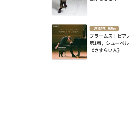
［新譜月評］鍵盤曲
ブラームス：ピア
第1番，シューベ
《さすらい人》