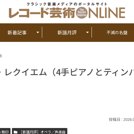
新着記事
新譜月評
不滅の名盤
曲
・レクイエム（4手ピアノとティン
2026.
無印
［新譜月評］オペラ／声楽曲