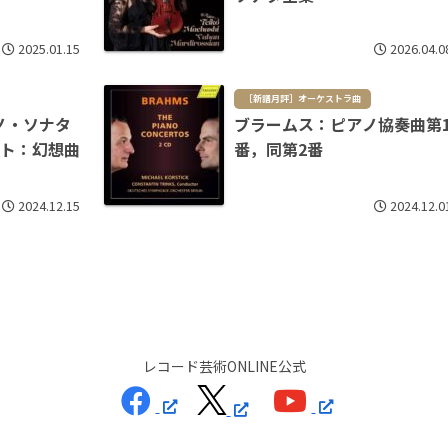
2025.01.15
2026.04.0
［新譜月評］オーケストラ曲
ノ・ソナタ
ブラームス：ピアノ協奏曲第
ルト：幻想曲
番，同第2番
2024.12.15
2024.12.0
レコード芸術ONLINE公式