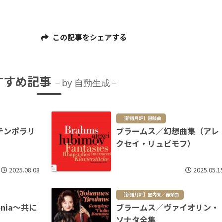
この記事をシェアする
すすめ記事
by 自動生成
［新譜月評］鍵盤曲
テンポラリ
ブラームス／幻想曲集（アレ
クセイ・リュビモフ）
2025.08.08
2025.05.1
［新譜月評］室内楽／器楽曲
nia～共に
ブラームス／ヴァイオリン・
ソナタ全集