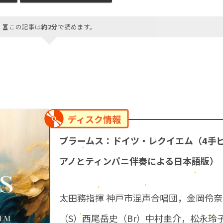
この記事は
約2分
で読めます。
ディスク情報
ブラームス：ドイツ・レクイエム（4手
アノとティンパニ伴奏による日本語版）
太田務指揮 神戸市混声合唱団，金岡伶奈
（S）西尾岳史（Br）中村圭介，松永玲