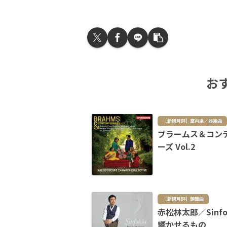
お
［新譜月評］室内楽／器楽曲
ブラームス＆コン
ーズ Vol.2
［新譜月評］鍵盤曲
赤松林太郎／Sinfo
響かせるもの