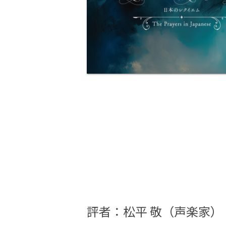
評者：
松平 敬（声楽家）